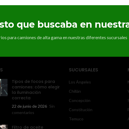
esto que buscaba en nuestr
os para camiones de alta gama en nuestras diferentes sucursales
S
SUCURSALES
Tipos de focos para
Los Ángeles
camiones: cómo elegir
Chillán
la iluminación
correcta
Concepción
22 de junio de 2026
Sin
Constitución
comentarios
Temuco
Filtro de aceite