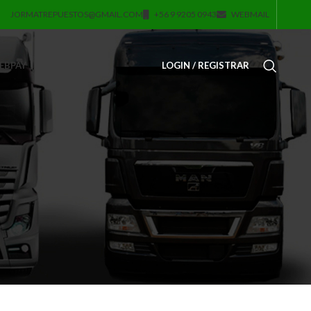
JORMATREPUESTOS@GMAIL.COM
+56 9 9205 0943
WEBMAIL
EBPAY
LOGIN / REGISTRAR