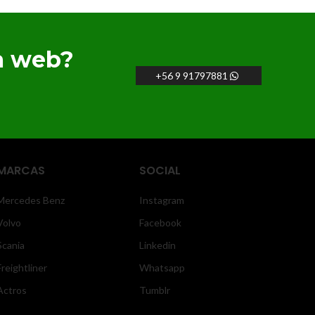
a web?
+56 9 91797881
MARCAS
SOCIAL
Mercedes Benz
Instagram
Volvo
Facebook
Scania
Linkedin
Freightliner
Whatsapp
Actros
Tumblr