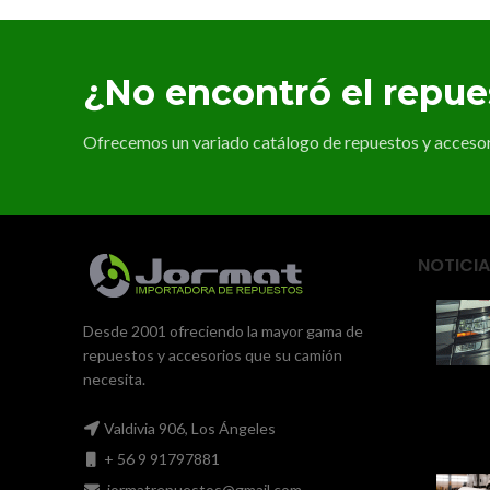
¿No encontró el repu
Ofrecemos un variado catálogo de repuestos y accesori
NOTICIA
Desde 2001 ofreciendo la mayor gama de
repuestos y accesorios que su camión
necesita.
Valdivia 906, Los Ángeles
+ 56 9 91797881
jormatrepuestos@gmail.com