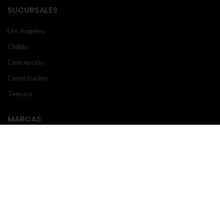
SUCURSALES
Los Ángeles
Chillán
Concepción
Constitución
Temuco
MARCAS
Mercedes Benz
Volvo
Scania
Freightliner
Actros