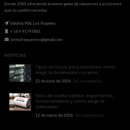
Desde 2001 ofreciendo la mayor gama de repuestos y accesorios
que su camión necesita.
Valdivia 906, Los Ángeles
+ 56 9 91797881
jormatrepuestos@gmail.com
NOTICIAS
Tipos de focos para camiones: cómo
elegir la iluminación correcta
22 de junio de 2026
Sin comentarios
Filtro de aceite camión: importancia,
funcionamiento y cómo elegir el
adecuado
12 de marzo de 2026
Sin comentarios