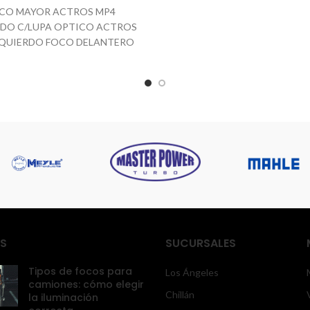
cruz del sur, el arriero , Varmo
CO MAYOR ACTROS MP4
Cargos Memphis, Ecoex. Tod
DO C/LUPA OPTICO ACTROS
envíos son “por pagar” , es decir
ZQUIERDO FOCO DELANTERO
cliente.
OS MP4 IZQUERDO C/LUPA
S
SUCURSALES
Tipos de focos para
Los Ángeles
camiones: cómo elegir
Chillán
la iluminación