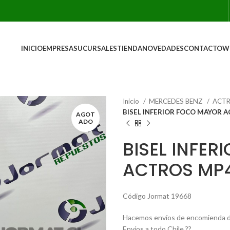
INICIO
EMPRESA
SUCURSALES
TIENDA
NOVEDADES
CONTACTO
W
Inicio
MERCEDES BENZ
ACT
BISEL INFERIOR FOCO MAYOR 
AGOT
ADO
BISEL INFE
ACTROS MP
Código Jormat 19668
Hacemos envíos de encomienda de 
Envíos a todo Chile ??.