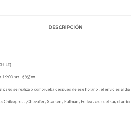
DESCRIPCIÓN
CHILE)
 16:00 hrs . 📦📦🚛
el pago se realiza o comprueba después de ese horario , el envío es al día
e: Chilexpress ,Chevalier , Starken , Pullman , Fedex , cruz del sur, el ar