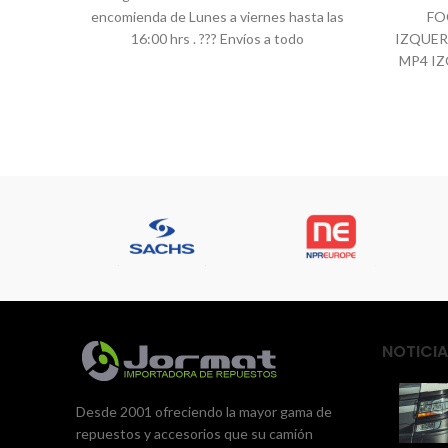
encomienda de Lunes a viernes hasta las
FO
16:00 hrs . ??? Envíos a todo
IZQUER
MP4 I
ACTR
NOTICIA
Desde 2001 ofreciendo la mayor gama de
repuestos y accesorios que su camión