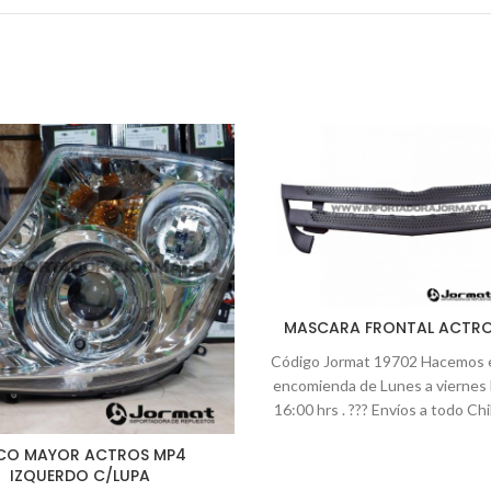
MASCARA FRONTAL ACTRO
Código Jormat 19702 Hacemos 
encomienda de Lunes a viernes 
16:00 hrs . ??? Envíos a todo Chi
despachos se realizan por la ví
CO MAYOR ACTROS MP4
acomode al cliente: Chilex
IZQUERDO C/LUPA
,Chevalier , Starken , Pullman ,