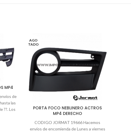
AGO
TADO
S MP4
envíos de
hasta las
PORTA FOCO NEBLINERO ACTROS
le ??. Los
MP4 DERECHO
a que le
PLAC
press
CODIGO JORMAT 19666 Hacemos
 Fedex ,
envíos de encomienda de Lunes a viernes