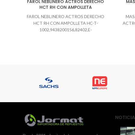
FAROL NEBLINERO ACTROS DERECHO
MAS
HCT RH CON AMPOLLETA
FAROL NEBLINERO ACTROS DERECHO
MAS
HCT RH CON AMPOLLETA HC-T-
ACTRO
1002,9438200156,82402,E-
055RH,201.193,HC-T-1002RH podemos
revisar según la patente o numero de
chassis CONSULTAS WHATSAPP
NOTICIA