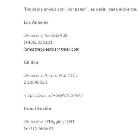
Todos los envíos son “por pagar” , es decir , paga el cliente.
Los Ángeles
Dirección: Valdivia 906
(+43)2 236121
jormatrepuestos@gmail.com
Chillán
Dirección: Arturo Prat 1105
2 28848523
https://wa.me/+56997557647
Constitución
Dirección: O’Higgins 1041
(+71) 2 686591