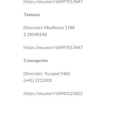
https://wa.me/+56997557647
Temuco
Dirección: Miraflores 1188
2 28948146
https://wa.me/+56997557647
Concepción
Dirección: Tucapel 1465
(+41) 2212303
https://wa.me/+56942123623
20439
8090101220
BL-M30171