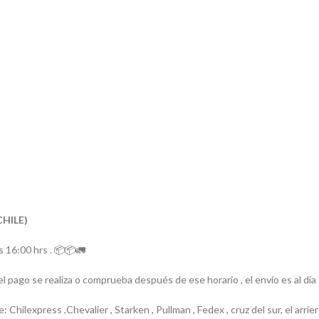
CHILE)
 16:00 hrs . 📦📦🚛
el pago se realiza o comprueba después de ese horario , el envío es al día
e: Chilexpress ,Chevalier , Starken , Pullman , Fedex , cruz del sur, el ar