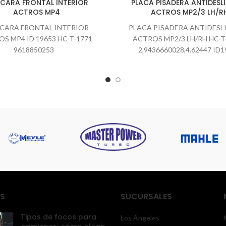
CARA FRONTAL INTERIOR
PLACA PISADERA ANTIDESL
ACTROS MP4
ACTROS MP2/3 LH/R
CARA FRONTAL INTERIOR
PLACA PISADERA ANTIDESL
S MP4 ID 19653 HC-T-1771
ACTROS MP2/3 LH/RH HC-T
9618850253
2,9436660028,4.62447 ID1
S
SUCURSALES
Tipos de focos para
Los Ángeles