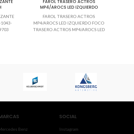
IZANTE
FAROL TRASERO ACTROS
FOCO
H
MP4/AROCS LED IZQUIERDO
IZANTE
FAROL TRASERO ACTROS
1 002
-1043-
MP4/AROCS LED IZQUIERDO FOCO
9703
TRASERO ACTROS MP4/AROCS LED
IZQUIERDO 📱 Consultas WhatsApp:
+56991797881 📧 Correo
MARCAS
SOCIAL
Mercedes Benz
Instagram