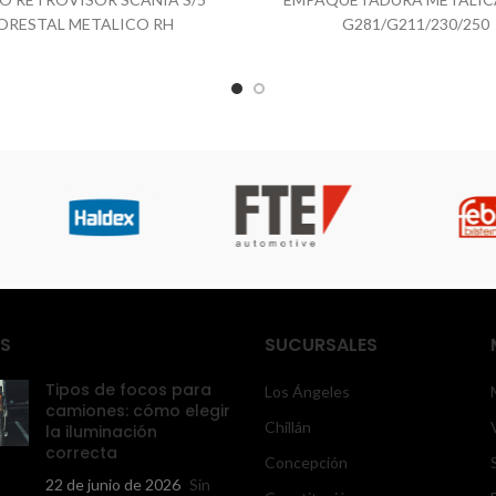
ORESTAL METALICO RH
G281/G211/230/250
S
SUCURSALES
Tipos de focos para
Los Ángeles
camiones: cómo elegir
Chillán
la iluminación
correcta
Concepción
22 de junio de 2026
Sin