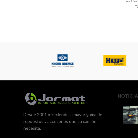
F
NOTICIA
Desde 2001 ofreciendo la mayor gama de
repuestos y accesorios que su camión
necesita.