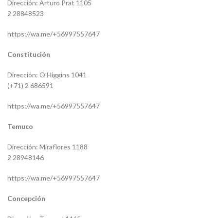
Dirección: Arturo Prat 1105
2 28848523
https://wa.me/+56997557647
Constitución
Dirección: O’Higgins 1041
(+71) 2 686591
https://wa.me/+56997557647
Temuco
Dirección: Miraflores 1188
2 28948146
https://wa.me/+56997557647
Concepción