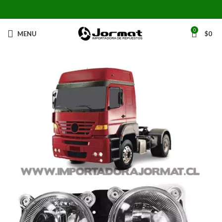
0
MENU
$
0