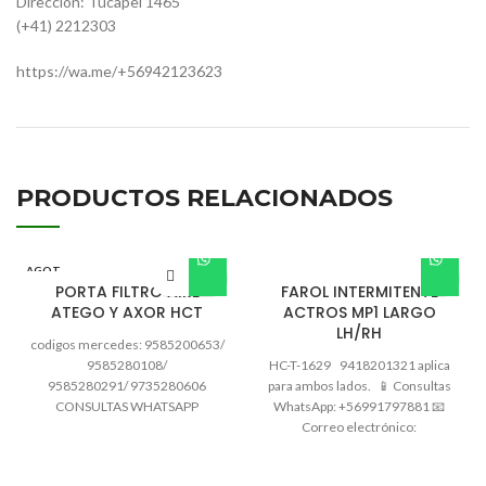
Dirección: Tucapel 1465
(+41) 2212303
https://wa.me/+56942123623
PRODUCTOS RELACIONADOS
AGOT
ADO
PORTA FILTRO AIRE
FAROL INTERMITENTE
ATEGO Y AXOR HCT
ACTROS MP1 LARGO
LH/RH
codigos mercedes: 9585200653/
9585280108/
HC-T-1629 9418201321 aplica
9585280291/ 9735280606
para ambos lados. 📱 Consultas
CONSULTAS WHATSAPP
WhatsApp: +56991797881 📧
+56991797881 TEL: 432361215
Correo electrónico:
jormatrepuestos@gmail.com
jormatrepuestos@gmail.com 🚛
horario atención: 09:00 a 13:00 –
Podemos revisar según