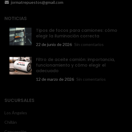
jormatrepuestos@gmail.com
NOTICIAS
Tipos de focos para camiones: cómo
elegir la iluminación correcta
22 de junio de 2026
Sin comentarios
Filtro de aceite camión: importancia,
funcionamiento y cómo elegir el
adecuado
12 de marzo de 2026
Sin comentarios
SUCURSALES
Los Ángeles
Chillán
Concepción