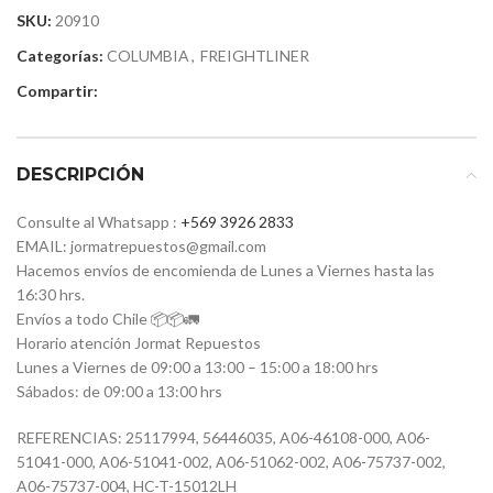
SKU:
20910
Categorías:
COLUMBIA
,
FREIGHTLINER
Compartir:
DESCRIPCIÓN
Consulte al Whatsapp :
+569 3926 2833
EMAIL: jormatrepuestos@gmail.com
Hacemos envíos de encomienda de Lunes a Viernes hasta las
16:30 hrs.
Envíos a todo Chile 📦📦🚛
Horario atención Jormat Repuestos
Lunes a Viernes de 09:00 a 13:00 – 15:00 a 18:00 hrs
Sábados: de 09:00 a 13:00 hrs
REFERENCIAS:
25117994,
56446035,
A06-46108-000,
A06-
51041-000,
A06-51041-002,
A06-51062-002,
A06-75737-002,
A06-75737-004,
HC-T-15012LH