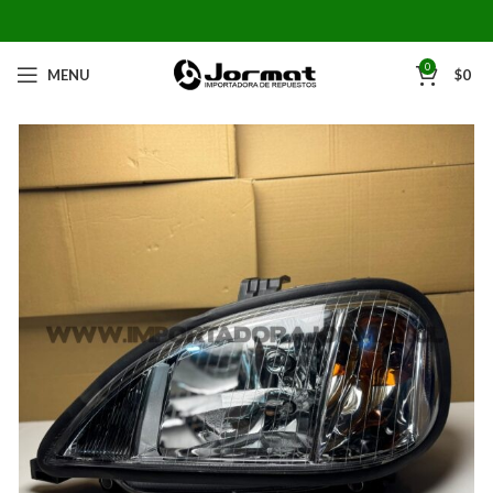
0
MENU
$
0