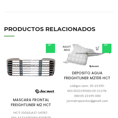
PRODUCTOS RELACIONADOS
AGOT
ADO
DEPOSITO AGUA
FREIGHTLINER M2106 HCT
códigos oem: 05-23195-
001 0523195001 05-21178-
000 05-23195-000
MASCARA FRONTAL
jormatrepuestos@gmail.com
FREIGHTLINER M2 HCT
Hacemos envíos de encomienda
de Lunes a viernes hasta las
HC-T-15010,A17-14787-
16:30 hrs . ??? Envíos a
001,A1714787001 ID20879