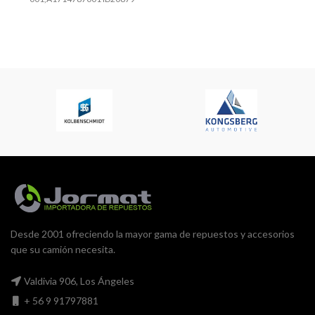
Desde 2001 ofreciendo la mayor gama de repuestos y accesorios
que su camión necesita.
Valdivia 906, Los Ángeles
+ 56 9 91797881