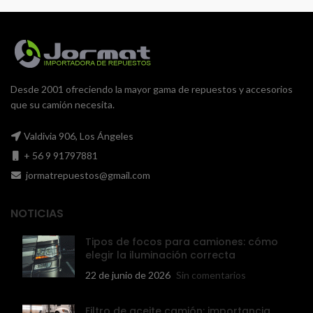
Desde 2001 ofreciendo la mayor gama de repuestos y accesorios
que su camión necesita.
Valdivia 906, Los Ángeles
+ 56 9 91797881
jormatrepuestos@gmail.com
NOTICIAS
Tipos de focos para camiones: cómo
elegir la iluminación correcta
22 de junio de 2026
Sin comentarios
Filtro de aceite camión: importancia,