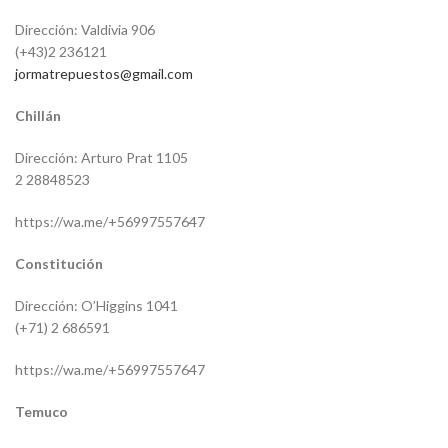
Dirección: Valdivia 906
(+43)2 236121
jormatrepuestos@gmail.com
Chillán
Dirección: Arturo Prat 1105
2 28848523
https://wa.me/+56997557647
Constitución
Dirección: O’Higgins 1041
(+71) 2 686591
https://wa.me/+56997557647
Temuco