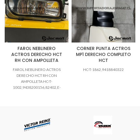
FAROL NEBLINERO
CORNER PUNTA ACTROS
ACTROS DERECHO HCT
MP1 DERECHO COMPLETO
RH CON AMPOLLETA
HCT
FAROL NEBLINERO ACTROS
HC-T-1862,9418840322
DERECHO HCT RH CON
AMPOLLETA HC-T-
1002,9438200156,82402,E-
055RH,201.193,HC-T-1002RH
podemos revisar según la patente
o numero de chassis CONSULTAS
WHATSAPP