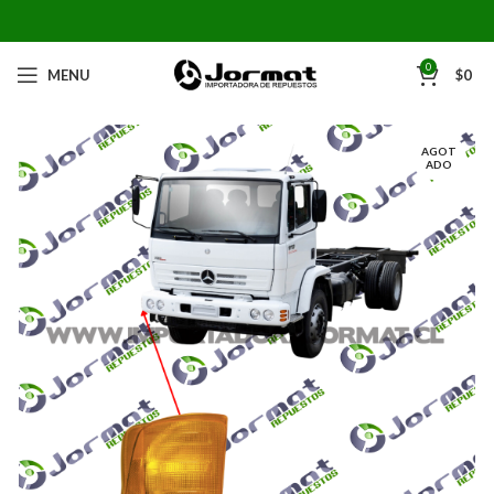
0
MENU
$
0
AGOT
ADO