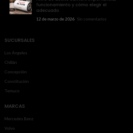
funcionamiento y cómo elegir el
adecuado
12 de marzo de 2026
Sin comentarios
SUCURSALES
Los Ángeles
Chillán
Concepción
Constitución
Temuco
MARCAS
Mercedes Benz
Volvo