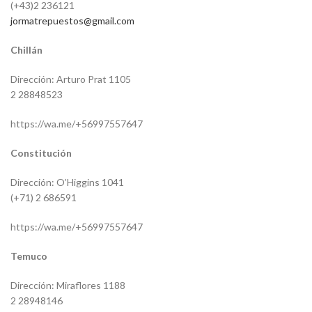
(+43)2 236121
jormatrepuestos@gmail.com
Chillán
Dirección: Arturo Prat 1105
2 28848523
https://wa.me/+56997557647
Constitución
Dirección: O’Higgins 1041
(+71) 2 686591
https://wa.me/+56997557647
Temuco
Dirección: Miraflores 1188
2 28948146