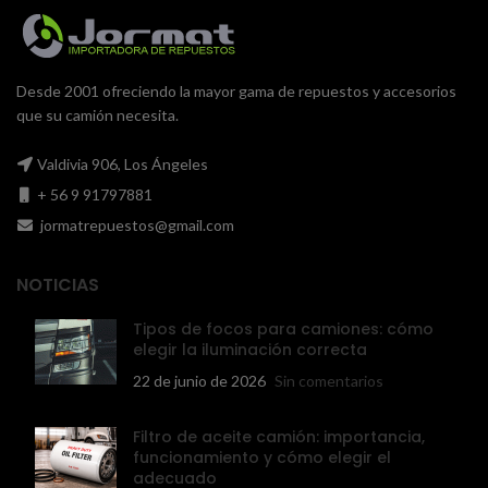
Desde 2001 ofreciendo la mayor gama de repuestos y accesorios
que su camión necesita.
Valdivia 906, Los Ángeles
+ 56 9 91797881
jormatrepuestos@gmail.com
NOTICIAS
Tipos de focos para camiones: cómo
elegir la iluminación correcta
22 de junio de 2026
Sin comentarios
Filtro de aceite camión: importancia,
funcionamiento y cómo elegir el
adecuado