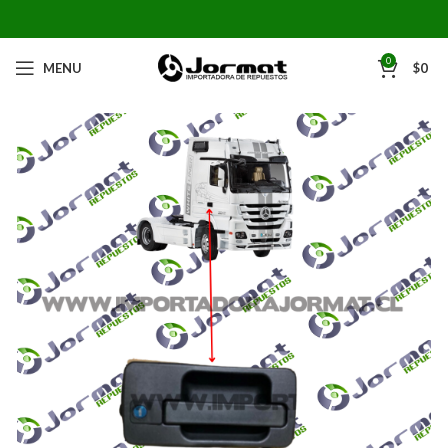
0
MENU
$
0