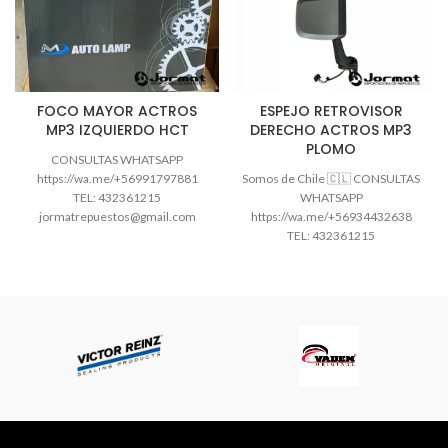
FOCO MAYOR ACTROS
ESPEJO RETROVISOR
MP3 IZQUIERDO HCT
DERECHO ACTROS MP3
PLOMO
CONSULTAS WHATSAPP
https://wa.me/+56991797881
Somos de Chile 🇨🇱 CONSULTAS
TEL: 432361215
WHATSAPP
jormatrepuestos@gmail.com
https://wa.me/+56934432638
Horario atención: Lunes a
TEL: 432361215
viernes: 09:00 a 13:00 – 15:00 a
jormatrepuestos@gmail.com
18:00 hrs Sábados: 09:00
Horario atención: Lunes a
viernes: 09:00 a 13:00 – 15:00