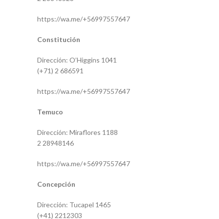
https://wa.me/+56997557647
Constitución
Dirección: O’Higgins 1041
(+71) 2 686591
https://wa.me/+56997557647
Temuco
Dirección: Miraflores 1188
2 28948146
https://wa.me/+56997557647
Concepción
Dirección: Tucapel 1465
(+41) 2212303