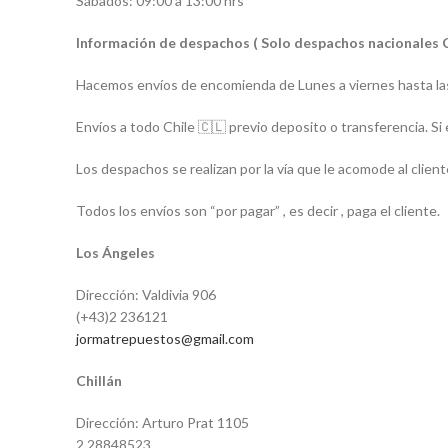
Sábados: 09:00 a 13:00 hrs
Información de despachos ( Solo despachos nacionales 
Hacemos envíos de encomienda de Lunes a viernes hasta las
Envíos a todo Chile 🇨🇱 previo deposito o transferencia. Si 
Los despachos se realizan por la vía que le acomode al client
Todos los envíos son “por pagar” , es decir , paga el cliente.
Los Ángeles
Dirección: Valdivia 906
(+43)2 236121
jormatrepuestos@gmail.com
Chillán
Dirección: Arturo Prat 1105
2 28848523