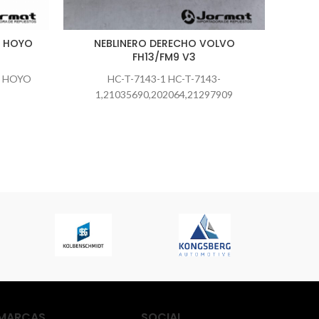
N HOYO
NEBLINERO DERECHO VOLVO
FOCO
FH13/FM9 V3
N HOYO
HC-T-7143-1 HC-T-7143-
HC-T
1,21035690,202064,21297909
MARCAS
SOCIAL