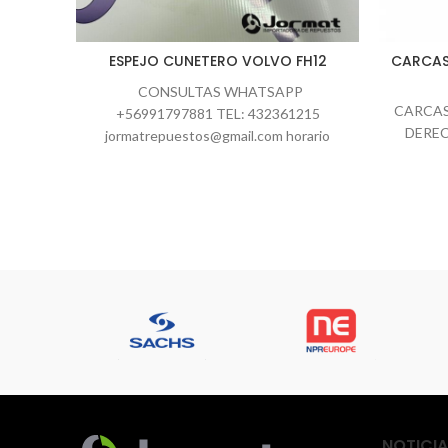
ESPEJO CUNETERO VOLVO FH12
CARCAS
CONSULTAS WHATSAPP
CARCAS
+56991797881 TEL: 432361215
DERE
jormatrepuestos@gmail.com horario
atención: 09:00 a 13:00 – 15:00 a 18:00
hrs. CODIGO ID16810 Información
NOTICIA