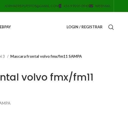
JORMATREPUESTOS@GMAIL.COM
+56 9 9205 0943
WEBMAIL
EBPAY
LOGIN / REGISTRAR
N 3
Mascara frontal volvo fmx/fm11 SAMPA
ntal volvo fmx/fm11
 SAMPA