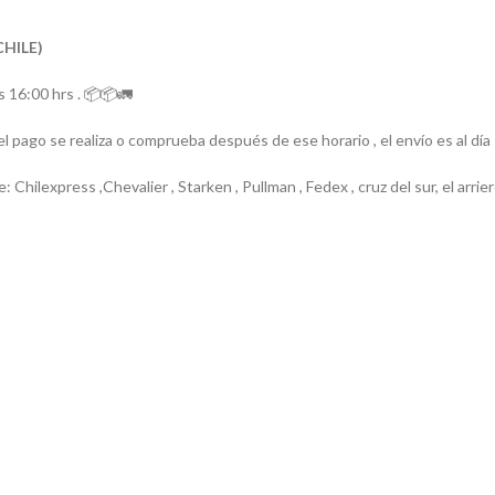
CHILE)
 16:00 hrs . 📦📦🚛
el pago se realiza o comprueba después de ese horario , el envío es al día
e: Chilexpress ,Chevalier , Starken , Pullman , Fedex , cruz del sur, el ar