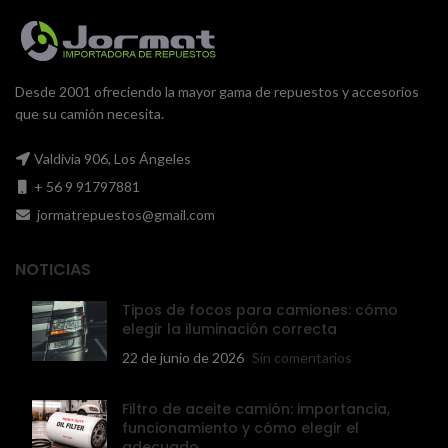
Desde 2001 ofreciendo la mayor gama de repuestos y accesorios
que su camión necesita.
Valdivia 906, Los Ángeles
+ 56 9 91797881
jormatrepuestos@gmail.com
NOTICIAS
Tipos de focos para camiones: cómo
elegir la iluminación correcta
22 de junio de 2026
Sin comentarios
Filtro de aceite camión: importancia,
funcionamiento y cómo elegir el
adecuado