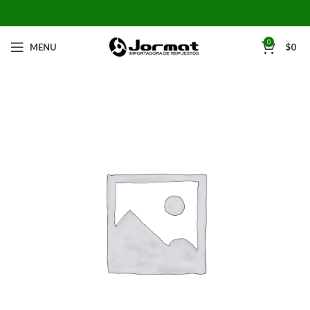
0
MENU
$
0