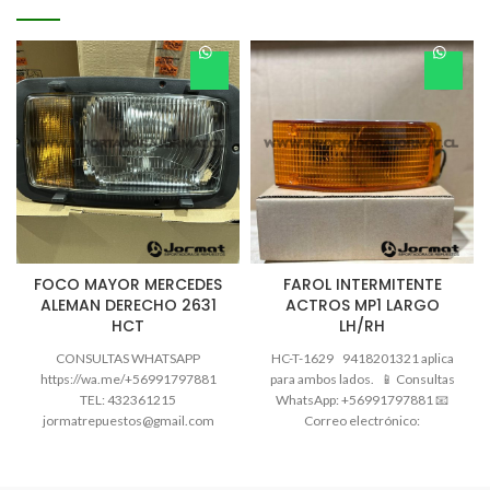
FOCO MAYOR MERCEDES
FAROL INTERMITENTE
ALEMAN DERECHO 2631
ACTROS MP1 LARGO
HCT
LH/RH
CONSULTAS WHATSAPP
HC-T-1629 9418201321 aplica
https://wa.me/+56991797881
para ambos lados. 📱 Consultas
TEL: 432361215
WhatsApp: +56991797881 📧
jormatrepuestos@gmail.com
Correo electrónico:
Horario atención: Lunes a
jormatrepuestos@gmail.com 🚛
viernes: 09:00 a 13:00 -15:00 a
Podemos revisar según
18:00 hrs Sábados: 09:00