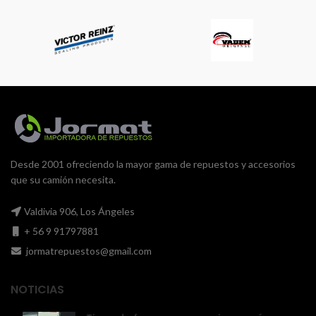
Desde 2001 ofreciendo la mayor gama de repuestos y accesorios
que su camión necesita.
Valdivia 906, Los Ángeles
+ 56 9 91797881
jormatrepuestos@gmail.com
NOTICIAS