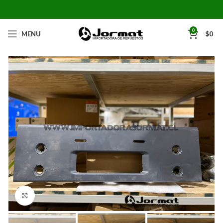
0
MENU
$
0
Click to enlarge