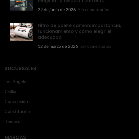
elegir la iluminación correcta
22 de junio de 2026
Sin comentarios
Filtro de aceite camión: importancia,
funcionamiento y cómo elegir el
adecuado
12 de marzo de 2026
Sin comentarios
SUCURSALES
Los Ángeles
Chillán
Concepción
Constitución
Temuco
MARCAS