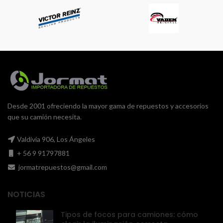
Desde 2001 ofreciendo la mayor gama de repuestos y accesorios
que su camión necesita.
Valdivia 906, Los Ángeles
+ 56 9 91797881
jormatrepuestos@gmail.com
NOTICIAS
Tipos de focos para camiones: cómo