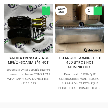
AGOT
ADO
PASTILLA FRENO ACTROS
ESTANQUE COMBUSTIBLE
MP1/2 -SCANIA S/4 HCT
400 LITROS HCT
ALUMINIO HCT
podemos revisar según la patente
o numero de chassis CONSULTAS
Descripción: ESTANQUE
WHATSAPP +56991797881 TEL:
COMBUSTIBLE 400 LITROS HCT
432361215
ALUMINIO HCT. ESTANQUE
jormatrepuestos@gmail.com
PETROLEO ACTROS 400 LITROS .
Información de despachos ( Solo
DEPOSITO DE COMBUSTIBLE
ACTROS MB DEPOSITO DE