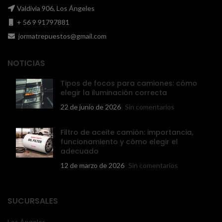
Valdivia 906, Los Ángeles
+ 56 9 91797881
jormatrepuestos@gmail.com
NOTICIAS
Tipos de focos para camiones: cómo
elegir la iluminación correcta
22 de junio de 2026
Sin comentarios
Filtro de aceite camión: importancia,
funcionamiento y cómo elegir el
adecuado
12 de marzo de 2026
Sin comentarios
SUCURSALES
Los Ángeles