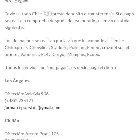
hrs . 📦📦🚛
Envíos a todo Chile 🇨🇱 previo deposito o transferencia. Si el pago
se realiza o comprueba después de ese horario , el envío es al día
siguiente.
Los despachos se realizan por la vía que le acomode al cliente:
Chilexpress ,Chevalier , Starken , Pullman , Fedex , cruz del sur, el
arriero , Varmontt, PDQ, Cargos Memphis, Ecoex.
Todos los envíos son “por pagar” , es decir , paga el cliente.
Los Ángeles
Dirección: Valdivia 906
(+43)2 236121
jormatrepuestos@gmail.com
Chillán
Dirección: Arturo Prat 1105