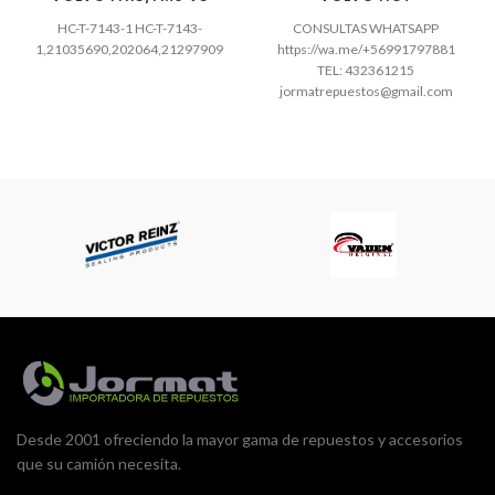
HC-T-7143-1 HC-T-7143-
CONSULTAS WHATSAPP
1,21035690,202064,21297909
https://wa.me/+56991797881
TEL: 432361215
jormatrepuestos@gmail.com
Horario atención: Lunes a
viernes: 09:00 a 13:00 -15:00 a
18:00 hrs Sábados: 09:00
Desde 2001 ofreciendo la mayor gama de repuestos y accesorios
que su camión necesita.