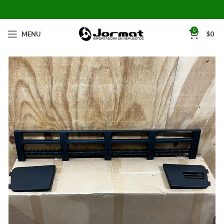
0
MENU
$
0