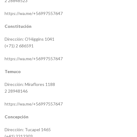
2 28848523
https://wa.me/+56997557647
Constitución
Dirección: O’Higgins 1041
(+71) 2 686591
https://wa.me/+56997557647
Temuco
Dirección: Miraflores 1188
2 28948146
https://wa.me/+56997557647
Concepción
Dirección: Tucapel 1465
(+41) 2212303