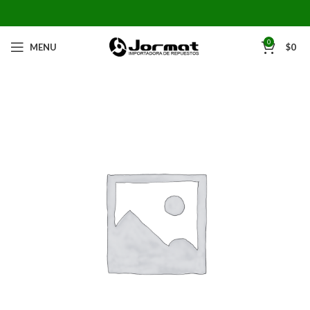
0
MENU
$
0