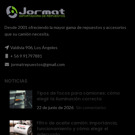
Desde 2001 ofreciendo la mayor gama de repuestos y accesorios
que su camión necesita.
Valdivia 906, Los Ángeles
+ 56 9 91797881
jormatrepuestos@gmail.com
NOTICIAS
Tipos de focos para camiones: cómo
elegir la iluminación correcta
22 de junio de 2026
Sin comentarios
Filtro de aceite camión: importancia,
funcionamiento y cómo elegir el
adecuado