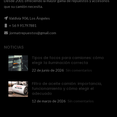
Desde 2001 ofreciendo la mayor gama de repuestos y accesorios
que su camión necesita.
Valdivia 906, Los Ángeles
+ 56 9 91797881
jormatrepuestos@gmail.com
NOTICIAS
Tipos de focos para camiones: cómo
elegir la iluminación correcta
22 de junio de 2026
Sin comentarios
Filtro de aceite camión: importancia,
funcionamiento y cómo elegir el
adecuado
12 de marzo de 2026
Sin comentarios