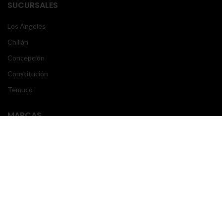
SUCURSALES
Los Ángeles
Chillán
Concepción
Constitución
Temuco
MARCAS
Mercedes Benz
Volvo
Scania
Freightliner
Actros