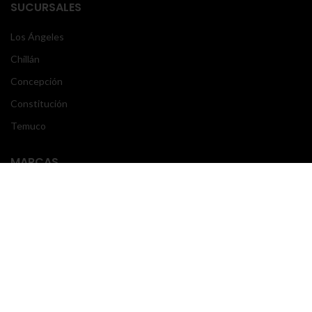
SUCURSALES
Los Ángeles
Chillán
Concepción
Constitución
Temuco
MARCAS
Mercedes Benz
Volvo
Scania
Freightliner
Actros