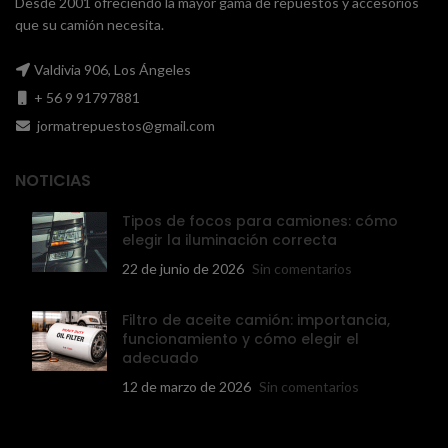
Desde 2001 ofreciendo la mayor gama de repuestos y accesorios
que su camión necesita.
Valdivia 906, Los Ángeles
+ 56 9 91797881
jormatrepuestos@gmail.com
NOTICIAS
Tipos de focos para camiones: cómo
elegir la iluminación correcta
22 de junio de 2026
Sin comentarios
Filtro de aceite camión: importancia,
funcionamiento y cómo elegir el
adecuado
12 de marzo de 2026
Sin comentarios