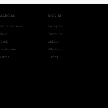
MARCAS
SOCIAL
Mercedes Benz
Instagram
Volvo
Facebook
Scania
Linkedin
Freightliner
Whatsapp
Actros
Tumblr