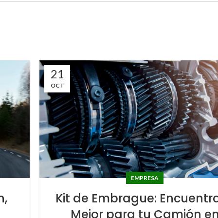
21
OCT
EMPRESA
n,
Kit de Embrague: Encuentra
l
Mejor para tu Camión e