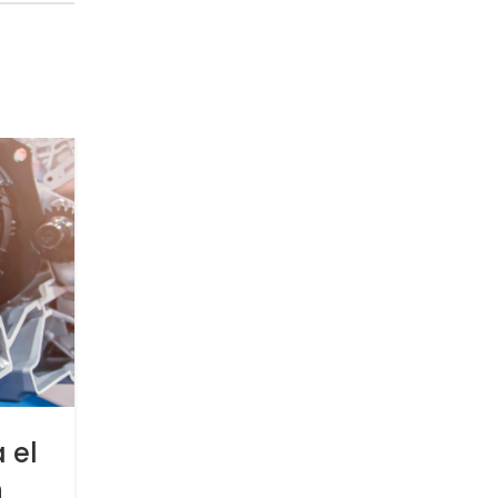
15
AGO
ACTROS
 el
Camión Actros: Descubre 
n
Variantes y Especificacio