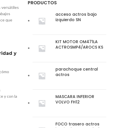
PRODUCTOS
 versátiles
abajos
acceso actros bajo
izquierdo SN
ace que
KIT MOTOR OM471LA
ACTROSMP4/AROCS KS
ridad y
parachoque central
e cómo
actros
s
e y con la
MASCARA INFERIOR
VOLVO FH12
FOCO trasero actros