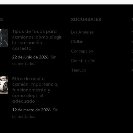
S
SUCURSALES
Tipos de focos para
Los Ángeles
camiones: cómo elegir
Chillán
la iluminación
correcta
Concepción
22 de junio de 2026
Sin
Constitución
comentarios
Temuco
Filtro de aceite
camión: importancia,
funcionamiento y
cómo elegir el
adecuado
12 de marzo de 2026
Sin
comentarios