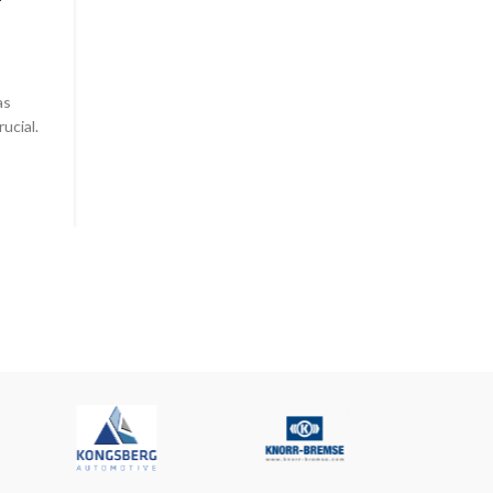
Posted by
Administrador
El Camión Actros de Mercedes-Benz se ha consolida
uno de los vehículos pesados más emblemáticos en la 
as
ucial.
LEER MÁS