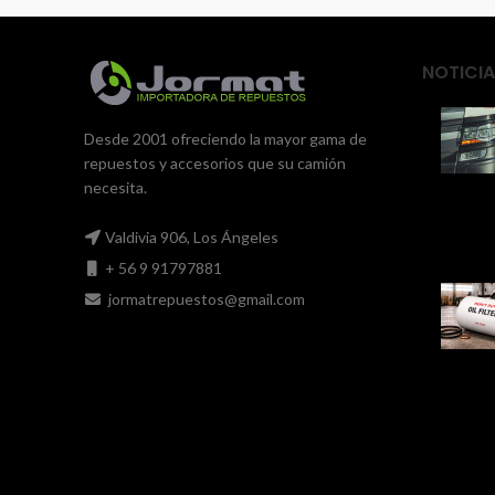
NOTICIA
Desde 2001 ofreciendo la mayor gama de
repuestos y accesorios que su camión
necesita.
Valdivia 906, Los Ángeles
+ 56 9 91797881
jormatrepuestos@gmail.com