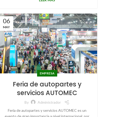
LEER MÁS
06
MAY
EMPRESA
Feria de autopartes y
servicios AUTOMEC
By
Administrador
Feria de autopartes y servicios AUTOMEC es un
evento de gran importancia a nivel internacional, por