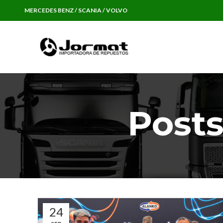
MERCEDES BENZ / SCANIA / VOLVO
Post
24