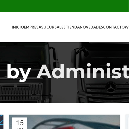
INICIO
EMPRESA
SUCURSALES
TIENDA
NOVEDADES
CONTACTO
W
s by
Administ
15