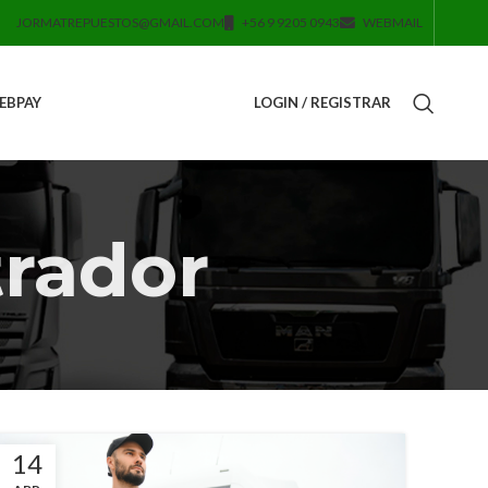
JORMATREPUESTOS@GMAIL.COM
+56 9 9205 0943
WEBMAIL
EBPAY
LOGIN / REGISTRAR
rador
14