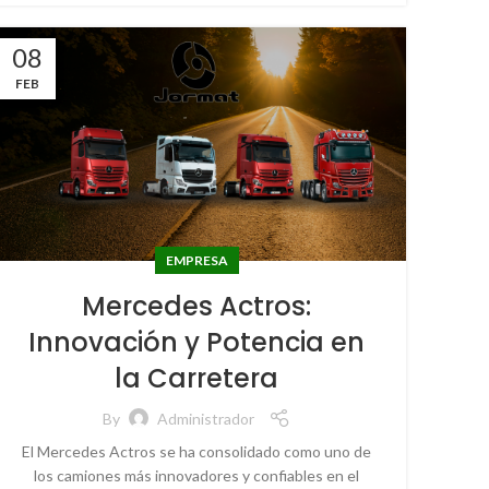
08
FEB
EMPRESA
Mercedes Actros:
Innovación y Potencia en
la Carretera
By
Administrador
El Mercedes Actros se ha consolidado como uno de
los camiones más innovadores y confiables en el