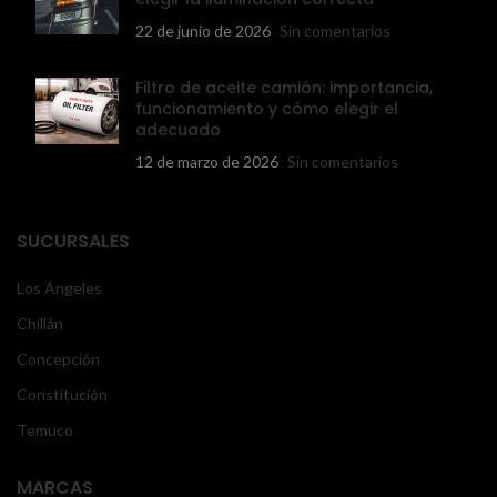
22 de junio de 2026
Sin comentarios
Filtro de aceite camión: importancia,
funcionamiento y cómo elegir el
adecuado
12 de marzo de 2026
Sin comentarios
SUCURSALES
Los Ángeles
Chillán
Concepción
Constitución
Temuco
MARCAS