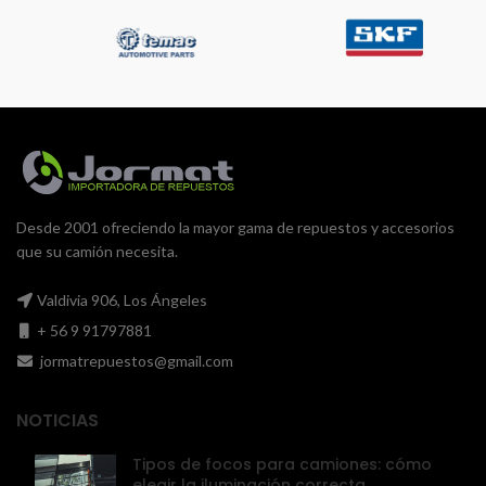
Desde 2001 ofreciendo la mayor gama de repuestos y accesorios
que su camión necesita.
Valdivia 906, Los Ángeles
+ 56 9 91797881
jormatrepuestos@gmail.com
NOTICIAS
Tipos de focos para camiones: cómo
elegir la iluminación correcta