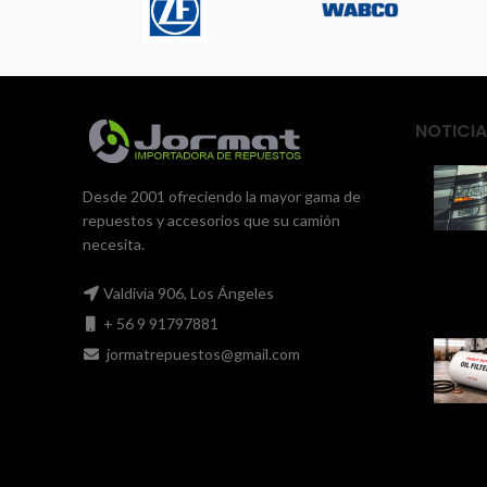
NOTICIA
Desde 2001 ofreciendo la mayor gama de
repuestos y accesorios que su camión
necesita.
Valdivia 906, Los Ángeles
+ 56 9 91797881
jormatrepuestos@gmail.com