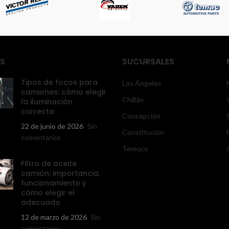
S
SUCURSALES
Tipos de focos para
Los Ángeles
camiones: cómo elegir
Chillán
la iluminación
correcta
Concepción
22 de junio de 2026
Sin
Constitución
comentarios
Temuco
Filtro de aceite
camión: importancia,
funcionamiento y
cómo elegir el
adecuado
12 de marzo de 2026
Sin
comentarios