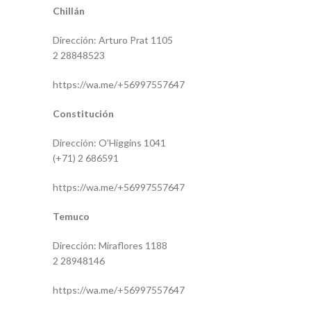
Chillán
Dirección: Arturo Prat 1105
2 28848523
https://wa.me/+56997557647
Constitución
Dirección: O’Higgins 1041
(+71) 2 686591
https://wa.me/+56997557647
Temuco
Dirección: Miraflores 1188
2 28948146
https://wa.me/+56997557647