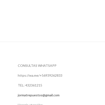
CONSULTAS WHATSAPP
https://wa.me/
+56939262833
TEL: 432361215
jormatrepuestos@gmail.com
Horario atención: