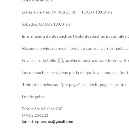
Lunes a viernes: 09:00 a 13:00 –
15:00 a 18:00 hrs
Sábados: 09:00 a 13:00 hrs
Información de despachos ( Solo despachos nacionales 
Hacemos envíos de encomienda de Lunes a viernes hasta las
Envíos a todo Chile 🇨🇱 previo deposito o transferencia. Si 
Los despachos se realizan por la vía que le acomode al client
Todos los envíos son “por pagar” , es decir , paga el cliente.
Los Ángeles
Dirección: Valdivia 906
(+43)2 236121
jormatrepuestos@gmail.com