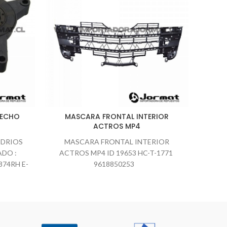
RECHO
MASCARA FRONTAL INTERIOR
GUA
ACTROS MP4
IDRIOS
MASCARA FRONTAL INTERIOR
H
DO :
ACTROS MP4 ID 19653 HC-T-1771
874RH E-
9618850253