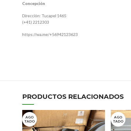
Concepción
Dirección: Tucapel 1465
(+41) 2212303
https://wa.me/+56942123623
17752
9798817101
BL-M30149.4
PRODUCTOS RELACIONADOS
AGO
AGO
TADO
TADO