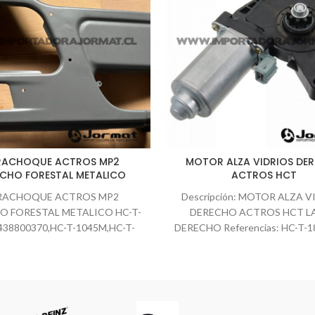
RACHOQUE ACTROS MP2
MOTOR ALZA VIDRIOS DE
ECHO FORESTAL METALICO
ACTROS HCT
RACHOQUE ACTROS MP2
Descripción: MOTOR ALZA V
O FORESTAL METALICO HC-T-
DERECHO ACTROS HCT LA
438800370,HC-T-1045M,HC-T-
DERECHO Referencias: HC-T-1
1045MRH ID:6612
263RH 0008205008