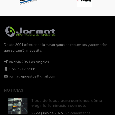
Desde 2001 ofreciendo la mayor gama de repuestos y accesorios
que su camión necesita.
Valdivia 906, Los Ángeles
+ 56 9 91797881
jormatrepuestos@gmail.com
NOTICIAS
Tipos de focos para camiones: cómo
elegir la iluminación correcta
22 de junio de 2026
Sin comentarios