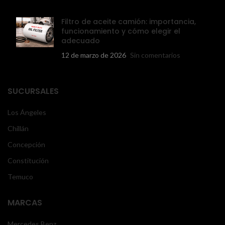
Filtro de aceite camión: importancia,
funcionamiento y cómo elegir el
adecuado
12 de marzo de 2026
Sin comentarios
SUCURSALES
Los Ángeles
Chillán
Concepción
Constitución
Temuco
MARCAS
Mercedes Benz