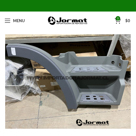
0
MENU
$
0