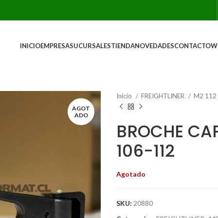
INICIO
EMPRESA
SUCURSALES
TIENDA
NOVEDADES
CONTACTO
W
Inicio
FREIGHTLINER
M2 112
AGOT
ADO
BROCHE CAP
106-112
Agotado
SKU:
20880