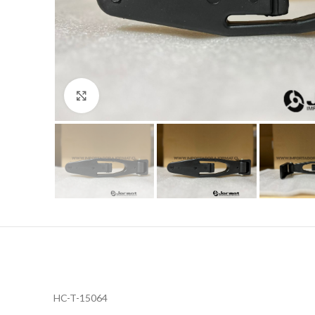
Click to enlarge
HC-T-15064