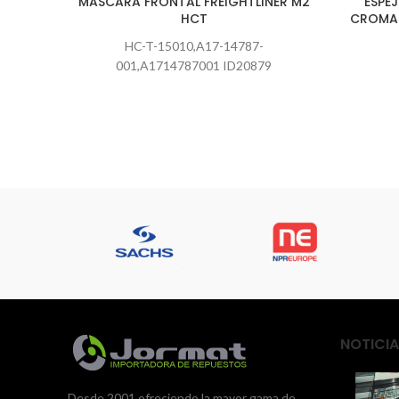
MASCARA FRONTAL FREIGHTLINER M2
ESPE
HCT
CROMAD
HC-T-15010,A17-14787-
001,A1714787001 ID20879
NOTICIA
Desde 2001 ofreciendo la mayor gama de