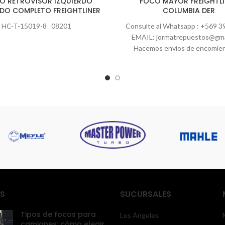
JO RETROVISOR IZQUIERDO
FOCO MAYOR FREIGHTLI
O COMPLETO FREIGHTLINER
COLUMBIA DER
HC-T-15019-8 08201
Consulte al Whatsapp : +569 3
EMAIL: jormatrepuestos@gma
Hacemos envíos de encomie
Lunes a Viernes hasta las 16:
S
SUCURSALES
Tipos de focos para
Los Ángeles
camiones: cómo elegir