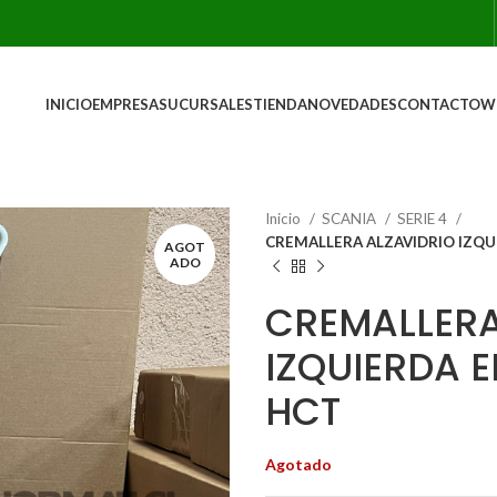
INICIO
EMPRESA
SUCURSALES
TIENDA
NOVEDADES
CONTACTO
W
Inicio
SCANIA
SERIE 4
CREMALLERA ALZAVIDRIO IZQUI
AGOT
ADO
CREMALLERA
IZQUIERDA E
HCT
Agotado