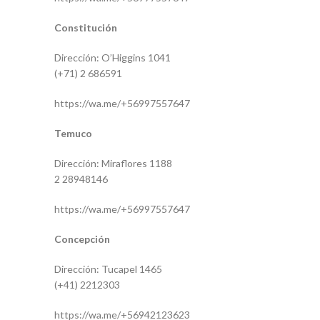
Constitución
Dirección: O’Higgins 1041
(+71) 2 686591
https://wa.me/+56997557647
Temuco
Dirección: Miraflores 1188
2 28948146
https://wa.me/+56997557647
Concepción
Dirección: Tucapel 1465
(+41) 2212303
https://wa.me/+56942123623