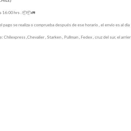
CHILE)
 16:00 hrs . 📦📦🚛
el pago se realiza o comprueba después de ese horario , el envío es al día
e: Chilexpress ,Chevalier , Starken , Pullman , Fedex , cruz del sur, el ar