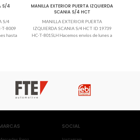
 S/4
MANILLA EXTERIOR PUERTA IZQUIERDA
FOCO
SCANIA S/4 HCT
 S/4
MANILLA EXTERIOR PUERTA
Códi
-T-8009
IZQUIERDA SCANIA S/4 HCT ID 19739
encomi
nes hasta
HC-T-8015LH Hacemos envíos de lunes a
16:00 
viernes hasta las 16:00 horas.
despa
ac
,Chev
cruz 
Car
envíos
MARCAS
SOCIAL
Mercedes Benz
Instagram