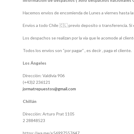
Información de despachos ( Solo despachos nacionales 
Hacemos envíos de encomienda de Lunes a viernes hasta las
Envíos a todo Chile 🇨🇱 previo deposito o transferencia. Si 
Los despachos se realizan por la vía que le acomode al client
Todos los envíos son “por pagar” , es decir , paga el cliente.
Los Ángeles
Dirección: Valdivia 906
(+43)2 236121
jormatrepuestos@gmail.com
Chillán
Dirección: Arturo Prat 1105
2 28848523
https://wa.me/+56997557647