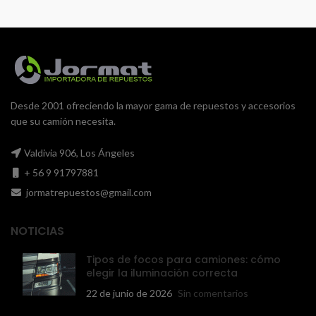
Desde 2001 ofreciendo la mayor gama de repuestos y accesorios
que su camión necesita.
Valdivia 906, Los Ángeles
+ 56 9 91797881
jormatrepuestos@gmail.com
NOTICIAS
Tipos de focos para camiones: cómo
elegir la iluminación correcta
22 de junio de 2026
Sin comentarios