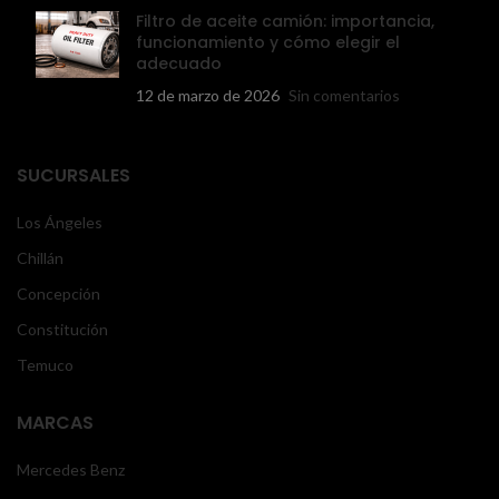
Filtro de aceite camión: importancia,
funcionamiento y cómo elegir el
adecuado
12 de marzo de 2026
Sin comentarios
SUCURSALES
Los Ángeles
Chillán
Concepción
Constitución
Temuco
MARCAS
Mercedes Benz