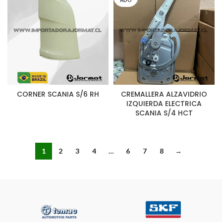
ADO
CORNER SCANIA S/6 RH
CREMALLERA ALZAVIDRIO
IZQUIERDA ELECTRICA
SCANIA S/4 HCT
1
2
3
4
…
6
7
8
→