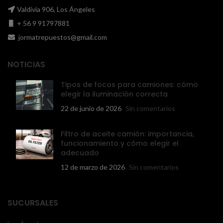
Valdivia 906, Los Ángeles
+ 56 9 91797881
jormatrepuestos@gmail.com
NOTICIAS
Tipos de focos para camiones: cómo
elegir la iluminación correcta
22 de junio de 2026
Sin comentarios
Filtro de aceite camión: importancia,
funcionamiento y cómo elegir el
adecuado
12 de marzo de 2026
Sin comentarios
SUCURSALES