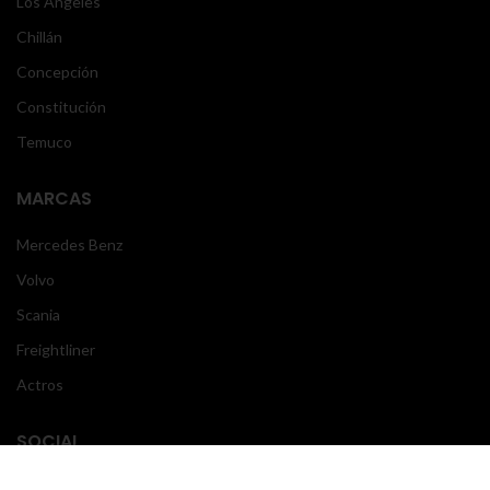
Los Ángeles
Chillán
Concepción
Constitución
Temuco
MARCAS
Mercedes Benz
Volvo
Scania
Freightliner
Actros
SOCIAL
Instagram