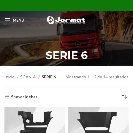
MENU
SERIE 6
Inicio
SCANIA
SERIE 6
Mostrando 1–12 de 14 resultados
Show sidebar