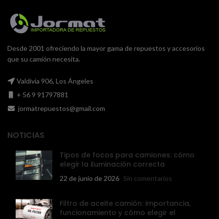
Desde 2001 ofreciendo la mayor gama de repuestos y accesorios
que su camión necesita.
Valdivia 906, Los Ángeles
+ 56 9 91797881
jormatrepuestos@gmail.com
NOTICIAS
Tipos de focos para camiones: cómo
elegir la iluminación correcta
22 de junio de 2026
Sin comentarios
Filtro de aceite camión: importancia,
funcionamiento y cómo elegir el