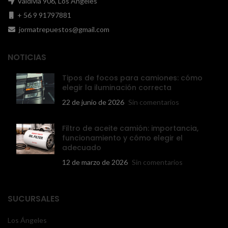
Valdivia 906, Los Ángeles
+ 56 9 91797881
jormatrepuestos@gmail.com
NOTICIAS
Tipos de focos para camiones: cómo
elegir la iluminación correcta
22 de junio de 2026
Sin comentarios
Filtro de aceite camión: importancia,
funcionamiento y cómo elegir el
adecuado
12 de marzo de 2026
Sin comentarios
SUCURSALES
Los Ángeles