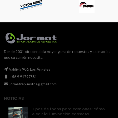
Desde 2001 ofreciendo la mayor gama de repuestos y accesorios
que su camión necesita.
Valdivia 906, Los Ángeles
+ 56 9 91797881
jormatrepuestos@gmail.com
NOTICIAS
Tipos de focos para camiones: cómo
elegir la iluminación correcta