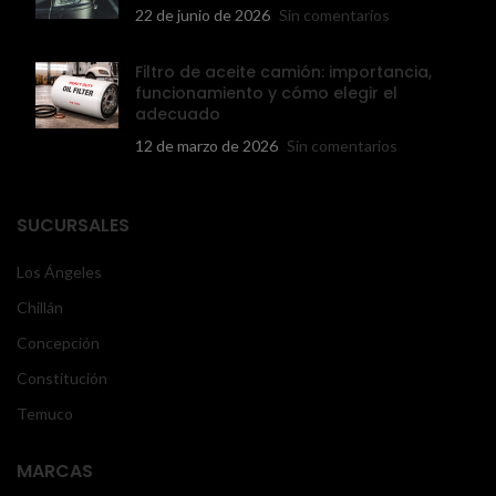
22 de junio de 2026
Sin comentarios
Filtro de aceite camión: importancia,
funcionamiento y cómo elegir el
adecuado
12 de marzo de 2026
Sin comentarios
SUCURSALES
Los Ángeles
Chillán
Concepción
Constitución
Temuco
MARCAS