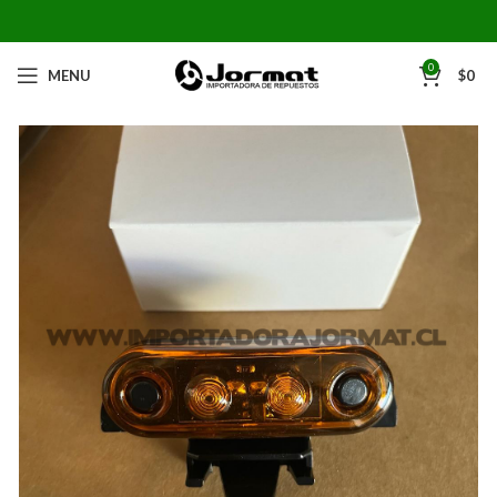
0
MENU
$
0