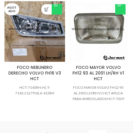
AGOT
ADO
FOCO NEBLINERO
FOCO MAYOR VOLVO
DERECHO VOLVO FH16 V3
FH12 93 AL 2001 LH/RH V1
HCT
HCT
HC-T-7143RH,HC-T-
FOCO MAYOR VOLVO FH12 93
7143,2127918,A-413RH
AL 2001 LH/RH V1 HCT APLICA
PARA AMBOS LADOS HC-T-7029