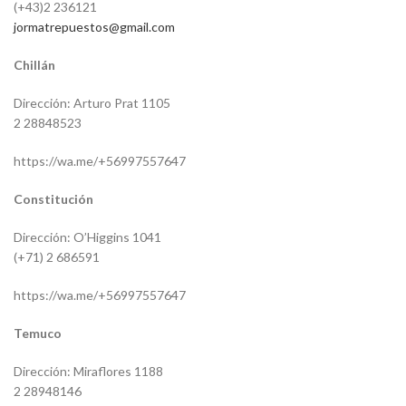
(+43)2 236121
jormatrepuestos@gmail.com
Chillán
Dirección: Arturo Prat 1105
2 28848523
https://wa.me/+56997557647
Constitución
Dirección: O’Higgins 1041
(+71) 2 686591
https://wa.me/+56997557647
Temuco
Dirección: Miraflores 1188
2 28948146