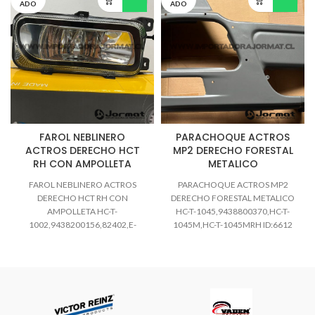
ADO
ADO
FAROL NEBLINERO
PARACHOQUE ACTROS
ACTROS DERECHO HCT
MP2 DERECHO FORESTAL
RH CON AMPOLLETA
METALICO
FAROL NEBLINERO ACTROS
PARACHOQUE ACTROS MP2
DERECHO HCT RH CON
DERECHO FORESTAL METALICO
AMPOLLETA HC-T-
HC-T-1045,9438800370,HC-T-
1002,9438200156,82402,E-
1045M,HC-T-1045MRH ID:6612
055RH,201.193,HC-T-1002RH
podemos revisar según la patente
o numero de chassis CONSULTAS
WHATSAPP