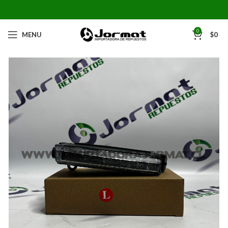
0
MENU
$
0