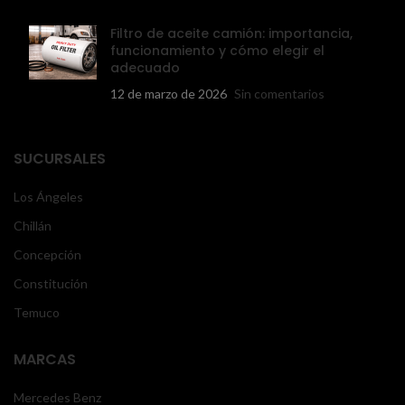
Filtro de aceite camión: importancia,
funcionamiento y cómo elegir el
adecuado
12 de marzo de 2026
Sin comentarios
SUCURSALES
Los Ángeles
Chillán
Concepción
Constitución
Temuco
MARCAS
Mercedes Benz