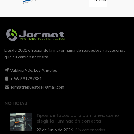
Desde 2001 ofreciendo la mayor gama de repuestos y accesorios
que su camión necesita.
Valdivia 906, Los Ángeles
+ 56 9 91797881
jormatrepuestos@gmail.com
NOTICIAS
Tipos de focos para camiones: cómo
elegir la iluminación correcta
22 de junio de 2026
Sin comentarios