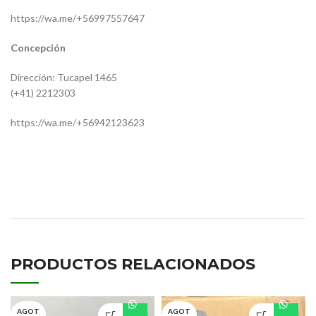
https://wa.me/+56997557647
Concepción
Dirección: Tucapel 1465
(+41) 2212303
https://wa.me/+56942123623
9438200756
/ HC-T-1460LH
PRODUCTOS RELACIONADOS
AGOT
AGOT