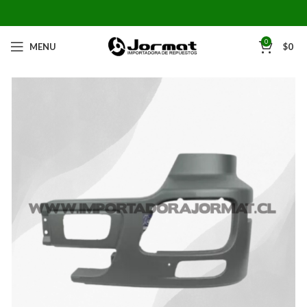
0
MENU
$
0