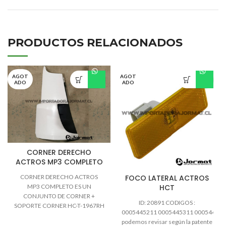
PRODUCTOS RELACIONADOS
AGOT
AGOT
ADO
ADO
CORNER DERECHO
ACTROS MP3 COMPLETO
CORNER DERECHO ACTROS
FOCO LATERAL ACTROS
MP3 COMPLETO ES UN
HCT
CONJUNTO DE CORNER +
ID: 20891 CODIGOS :
SOPORTE CORNER HC-T-1967RH
0005445211 0005445311 000544541
CONSULTAS WHATSAPP
podemos revisar según la patente
+56991797881 TEL: