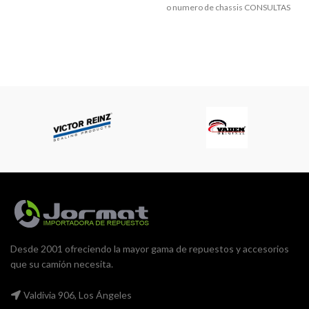
o numero de chassis CONSULTAS
WHATSAPP +56991797881 TEL:
432361215
jormatrepuestos@gmail.com
Desde 2001 ofreciendo la mayor gama de repuestos y accesorios
que su camión necesita.
Valdivia 906, Los Ángeles