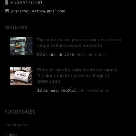
+ 56 9 91797881
jormatrepuestos@gmail.com
NOTICIAS
Tipos de focos para camiones: cómo
elegir la iluminación correcta
22 de junio de 2026
Sin comentarios
Filtro de aceite camión: importancia,
funcionamiento y cómo elegir el
adecuado
12 de marzo de 2026
Sin comentarios
SUCURSALES
Los Ángeles
Chillán