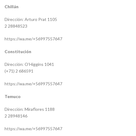
Chillán
Dirección: Arturo Prat 1105
2 28848523
https://wa.me/+56997557647
Constitución
Dirección: O’Higgins 1041
(+71) 2 686591
https://wa.me/+56997557647
Temuco
Dirección: Miraflores 1188
2 28948146
https://wa.me/+56997557647