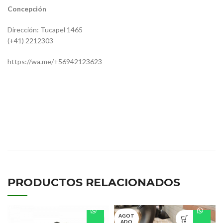
Concepción
Dirección: Tucapel 1465
(+41) 2212303
https://wa.me/+56942123623
14416
9406600128
BL-M30119.1
PRODUCTOS RELACIONADOS
AGOT
ADO