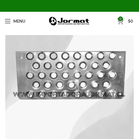
0
MENU
$
0