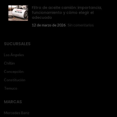
Filtro de aceite camión: importancia,
funcionamiento y cómo elegir el
adecuado
12 de marzo de 2026
Sin comentarios
SUCURSALES
Los Ángeles
Chillán
Concepción
Constitución
Temuco
MARCAS
Mercedes Benz