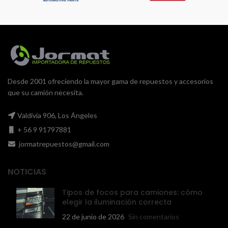
Desde 2001 ofreciendo la mayor gama de repuestos y accesorios
que su camión necesita.
Valdivia 906, Los Ángeles
+ 56 9 91797881
jormatrepuestos@gmail.com
NOTICIAS
Tipos de focos para camiones: cómo
elegir la iluminación correcta
22 de junio de 2026
Sin comentarios