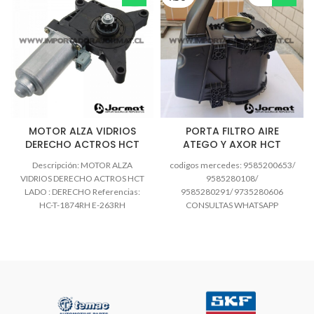
MOTOR ALZA VIDRIOS
PORTA FILTRO AIRE
DERECHO ACTROS HCT
ATEGO Y AXOR HCT
Descripción: MOTOR ALZA
codigos mercedes: 9585200653/
VIDRIOS DERECHO ACTROS HCT
9585280108/
LADO : DERECHO Referencias:
9585280291/ 9735280606
HC-T-1874RH E-263RH
CONSULTAS WHATSAPP
0008205008
+56991797881 TEL: 432361215
jormatrepuestos@gmail.com
horario atención: 09:00 a 13:00 –
15:00 a 18:00