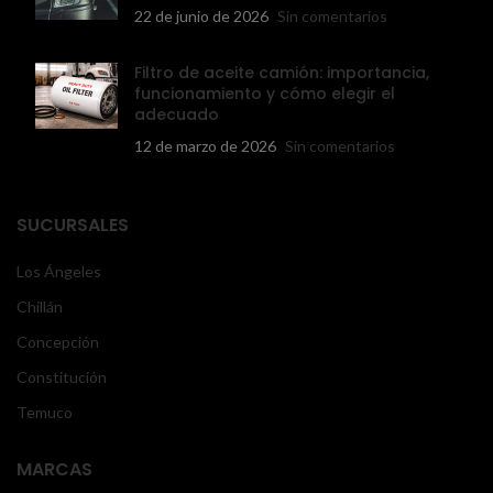
22 de junio de 2026
Sin comentarios
Filtro de aceite camión: importancia,
funcionamiento y cómo elegir el
adecuado
12 de marzo de 2026
Sin comentarios
SUCURSALES
Los Ángeles
Chillán
Concepción
Constitución
Temuco
MARCAS