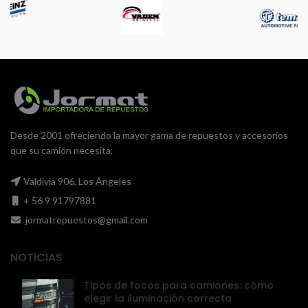
Desde 2001 ofreciendo la mayor gama de repuestos y accesorios
que su camión necesita.
Valdivia 906, Los Ángeles
+ 56 9 91797881
jormatrepuestos@gmail.com
NOTICIAS
Tipos de focos para camiones: cómo
elegir la iluminación correcta