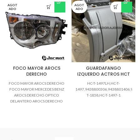
AGOT
AGOT
ADO
ADO
FOCO MAYOR AROCS
GUARDAFANGO
DERECHO
IZQUERDO ACTROS HCT
FOCO MAYOR AROCS DERECHO
HC-T-1497LH,HC-T-
FOCO MAYOR MERCEDES BENZ
1497,9438800306,9438801406,9438
AROCS DERECHO OPTICO
T-1858,HC-T-1497-1
DELANTERO AROCS DERECHO
HC-T-1907RH,9618204539,HC-T-
1907