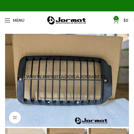
0
MENU
$
0
Click to enlarge