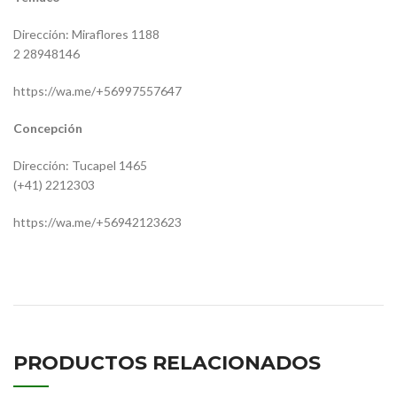
Dirección: Miraflores 1188
2 28948146
https://wa.me/+56997557647
Concepción
Dirección: Tucapel 1465
(+41) 2212303
https://wa.me/+56942123623
18100072,3758850001,9418851401,VA25894
PRODUCTOS RELACIONADOS