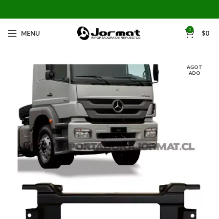
0
MENU
$
0
AGOT
ADO