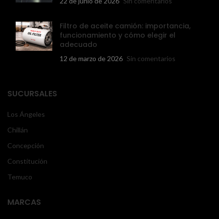
22 de junio de 2026
Sin comentarios
Filtro de aceite camión: importancia,
funcionamiento y cómo elegir el
adecuado
12 de marzo de 2026
Sin comentarios
SUCURSALES
Los Ángeles
Chillán
Concepción
Constitución
Temuco
MARCAS