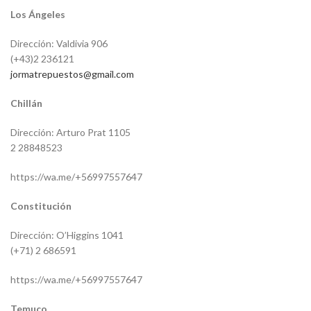
Los Ángeles
Dirección: Valdivia 906
(+43)2 236121
jormatrepuestos@gmail.com
Chillán
Dirección: Arturo Prat 1105
2 28848523
https://wa.me/+56997557647
Constitución
Dirección: O’Higgins 1041
(+71) 2 686591
https://wa.me/+56997557647
Temuco