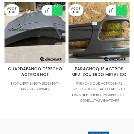
AGOT
AGOT
ADO
ADO
GUARDAFANGO DERECHO
PARACHOQUE ACTROS
ACTROS HCT
MP2 IZQUIERDO METALICO
HC-T-1497-1,HC-T-1858,HC-T-
PARACHOQUE ACTROS MP2
1497,9438800406
IZQUIERDO METALICO ABIERTO
PARA NEBLINERO. 9438800270
CONSULTAS WHATSAPP
https://wa.me/+56991797881
TEL: 432361215
jormatrepuestos@gmail.com
Horario atención: Lunes