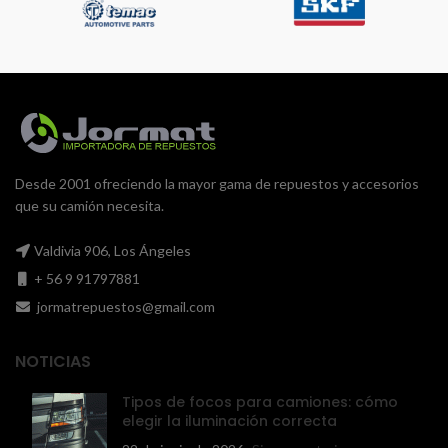
Desde 2001 ofreciendo la mayor gama de repuestos y accesorios
que su camión necesita.
Valdivia 906, Los Ángeles
+ 56 9 91797881
jormatrepuestos@gmail.com
NOTICIAS
Tipos de focos para camiones: cómo
elegir la iluminación correcta