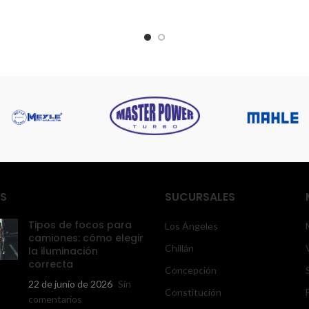
las 16:00 horas.
S
SUCURSALES
Tipos de focos para
Los Ángeles
camiones: cómo elegir
Chillán
la iluminación
correcta
Concepción
22 de junio de 2026
Sin
Constitución
comentarios