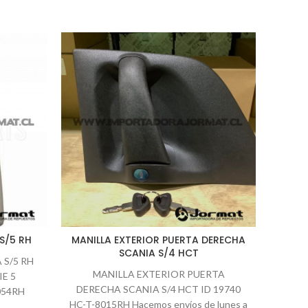
S/5 RH
MANILLA EXTERIOR PUERTA DERECHA
SOPO
SCANIA S/4 HCT
 S/5 RH
MANILLA EXTERIOR PUERTA
SOPO
E 5
DERECHA SCANIA S/4 HCT ID 19740
S/4 
054RH
HC-T-8015RH Hacemos envíos de lunes a
envíos