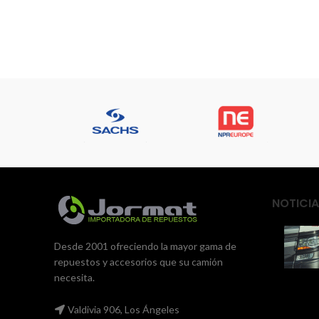
NOTICIA
Desde 2001 ofreciendo la mayor gama de
repuestos y accesorios que su camión
necesita.
Valdivia 906, Los Ángeles