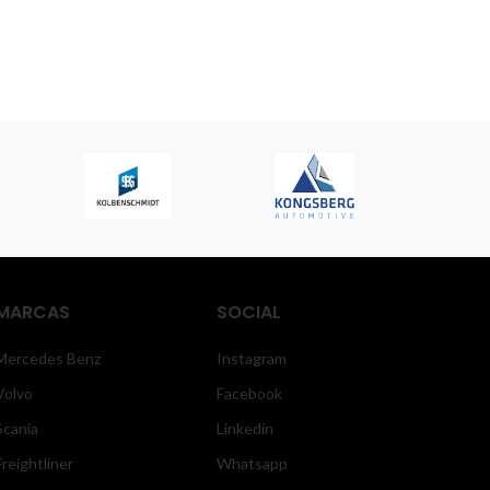
viernes hasta las 16:00 horas.
MARCAS
SOCIAL
Mercedes Benz
Instagram
Volvo
Facebook
Scania
Linkedin
Freightliner
Whatsapp