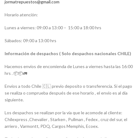
jormatrepuestos@gmail.com
Horario atención:
Lunes a viernes: 09:00 a 13:00 –
15:00 a 18:00 hrs
Sábados: 09:00 a 13:00 hrs
Información de despachos ( Solo despachos nacionales CHILE)
Hacemos envíos de encomienda de Lunes a viernes hasta las 16:00
hrs . 📦📦🚛
Envíos a todo Chile 🇨🇱 previo deposito o transferencia. Si el pago
se realiza o comprueba después de ese horario , el envío es al día
siguiente.
Los despachos se realizan por la vía que le acomode al cliente:
Chilexpress ,Chevalier , Starken , Pullman , Fedex , cruz del sur, el
arriero , Varmontt, PDQ, Cargos Memphis, Ecoex.