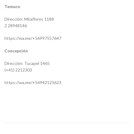
Temuco
Dirección: Miraflores 1188
2 28948146
https://wa.me/+56997557647
Concepción
Dirección: Tucapel 1465
(+41) 2212303
https://wa.me/+56942123623
Referencias:
1362693
1779570
BR02-SC-212
HC-T-8495