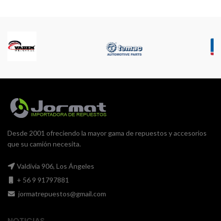
Desde 2001 ofreciendo la mayor gama de repuestos y accesorios
que su camión necesita.
Valdivia 906, Los Ángeles
+ 56 9 91797881
jormatrepuestos@gmail.com
NOTICIAS