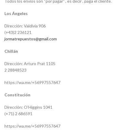
Todos los envíos son “por pagar” , es decir , paga el cliente.
Los Ángeles
Dirección: Valdivia 906
(+43)2 236121
jormatrepuestos@gmail.com
Chillán
Dirección: Arturo Prat 1105
2 28848523
https://wa.me/+56997557647
Constitución
Dirección: O’Higgins 1041
(+71) 2 686591
https://wa.me/+56997557647