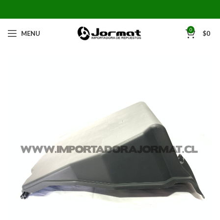
0
MENU
$
0