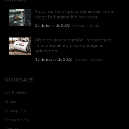
Tipos de focos para camiones: cómo
elegir la iluminación correcta
22 de junio de 2026
Sin comentarios
Filtro de aceite camión: importancia,
funcionamiento y cómo elegir el
adecuado
12 de marzo de 2026
Sin comentarios
SUCURSALES
Los Ángeles
Chillán
Concepción
Constitución
Temuco