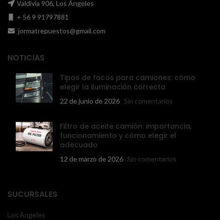
Valdivia 906, Los Ángeles
+ 56 9 91797881
jormatrepuestos@gmail.com
NOTICIAS
Tipos de focos para camiones: cómo
elegir la iluminación correcta
22 de junio de 2026
Sin comentarios
Filtro de aceite camión: importancia,
funcionamiento y cómo elegir el
adecuado
12 de marzo de 2026
Sin comentarios
SUCURSALES
Los Ángeles