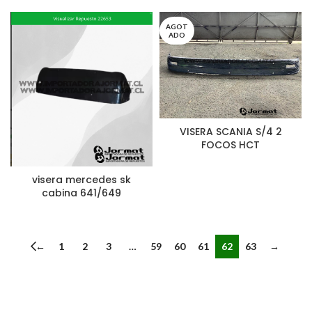
AGOT
ADO
VISERA SCANIA S/4 2
FOCOS HCT
visera mercedes sk
cabina 641/649
←
1
2
3
…
59
60
61
62
63
→